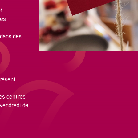
et
nes
t
 dans des
résent.
les centres
 vendredi de